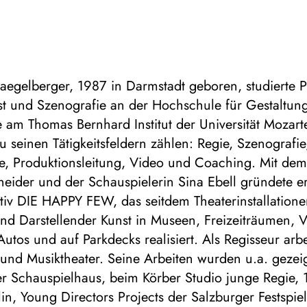
egelberger, 1987 in Darmstadt geboren, studierte P
t und Szenografie an der Hochschule für Gestaltung
e am Thomas Bernhard Institut der Universität Mozar
u seinen Tätigkeitsfeldern zählen: Regie, Szenografie
e, Produktionsleitung, Video und Coaching. Mit de
neider und der Schauspielerin Sina Ebell gründete e
ktiv DIE HAPPY FEW, das seitdem Theaterinstallation
nd Darstellender Kunst in Museen, Freizeiträumen, V
utos und auf Parkdecks realisiert. Als Regisseur arbei
 und Musiktheater. Seine Arbeiten wurden u.a. gezei
er Schauspielhaus, beim Körber Studio junge Regie, 
rlin, Young Directors Projects der Salzburger Festspiel