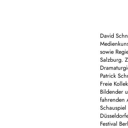
David Schna
Medienkuns
sowie Regi
Salzburg. Z
Dramaturgi
Patrick Sch
Freie Kolle
Bildender u
fahrenden A
Schauspiel
Düsseldorf
Festival Be