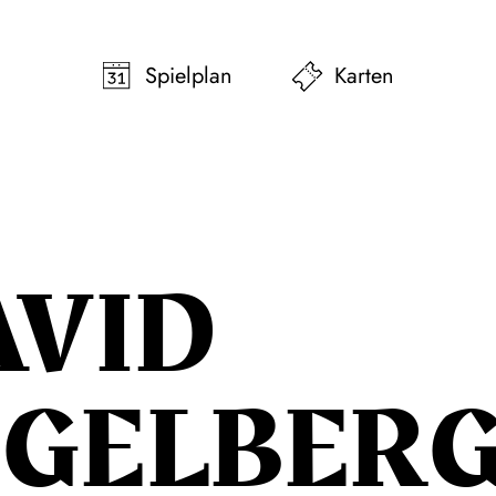
pringen
Zum Footer springen
Spielplan
Karten
AVID
GELBER