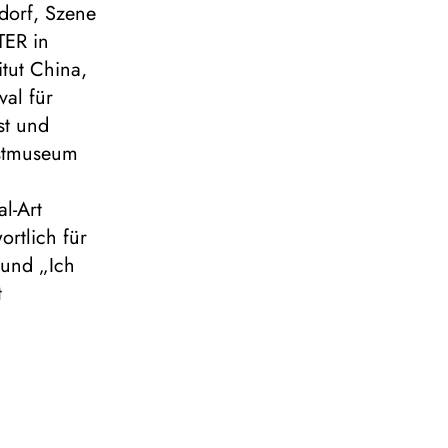
dorf, Szene
TER in
itut China,
al für
st und
nstmuseum
l-Art
rtlich für
 und „Ich
t