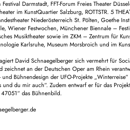
Festival Darmstadt, FFT-Forum Freies Theater Düssel
Theater im KunstQuartier Salzburg, ROTTSTR. 5 THEA
destheater Niederösterreich St. Pölten, Goethe Inst
ale, Wiener Festwochen, Münchener Biennale – Festiv
isches Musiktheater sowie im ZKM – Zentrum für Kun
nologie Karlsruhe, Museum Morsbroich und im Ku
agiert David Schnaegelberger sich vermehrt für Socia
nd zeichnet an der Deutschen Oper am Rhein verantwo
- und Bühnendesign der UFO-Projekte „Winterreise“
s und du mir auch“. Zudem entwarf er für das Projek
 47051“ das Bühnenbild.
naegelberger.de