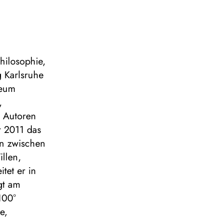
hilosophie,
 Karlsruhe
teum
,
m Autoren
r 2011 das
en zwischen
illen,
tet er in
gt am
100°
e,