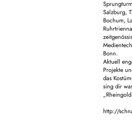
Sprungturm 
Salzburg, 
Bochum, Lan
Ruhrtrienn
zeitgenöss
Medientech
Bonn.
Aktuell eng
Projekte u
das Kostüm
sing dir wa
„Rheingold
http://sch