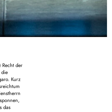
) Recht der
 die
garo. Kurz
sreichtum
ienstherrn
esponnen,
s das