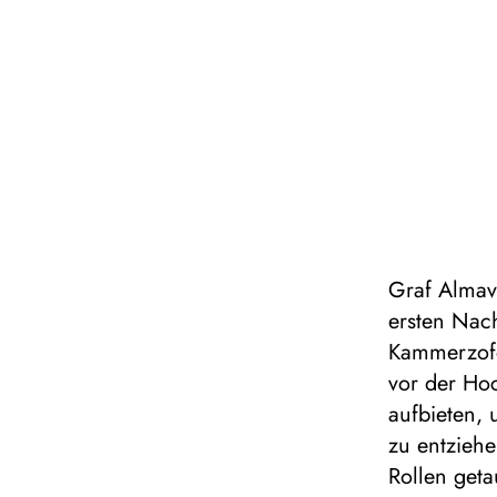
Graf Almav
ersten Nach
Kammerzofe
vor der Ho
aufbieten,
zu entzieh
Rollen get