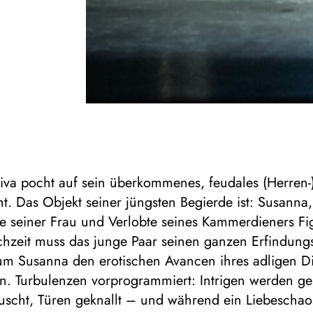
iva pocht auf sein überkommenes, feudales (Herren-
t. Das Objekt seiner jüngsten Begierde ist: Susanna,
 seiner Frau und Verlobte seines Kammerdieners Fi
chzeit muss das junge Paar seinen ganzen Erfindung
 um Susanna den erotischen Avancen ihres adligen D
en. Turbulenzen vorprogrammiert: Intrigen werden g
auscht, Türen geknallt – und während ein Liebeschao