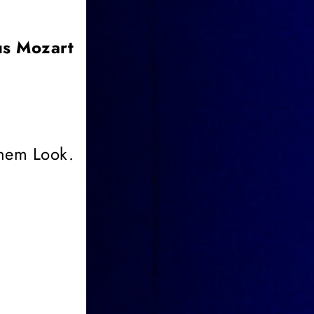
s Mozart
chem Look.