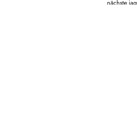
nächste jag
Nach einer
Wolfgang A
Ponte in ih
lebenskluge
Frische ein
Dauer: ca
In italien
Empfohlen
Opera buf
Libretto v