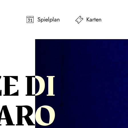
pringen
Zum Footer springen
Spielplan
Karten
E DI
GARO