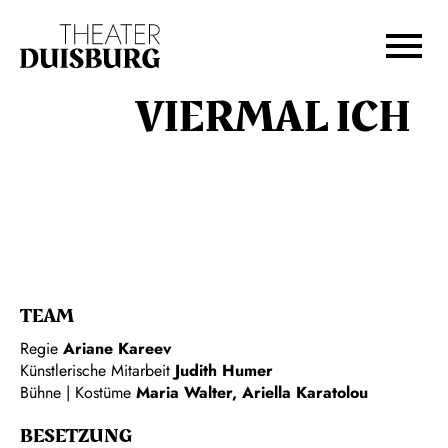
Zur Hauptnavigation springen
Zum Hauptinhalt springen
Zum Footer springen
VIERMAL ICH
TEAM
Regie
Ariane Kareev
Künstlerische Mitarbeit
Judith Humer
Bühne | Kostüme
Maria Walter
,
Ariella Karatolou
BESETZUNG