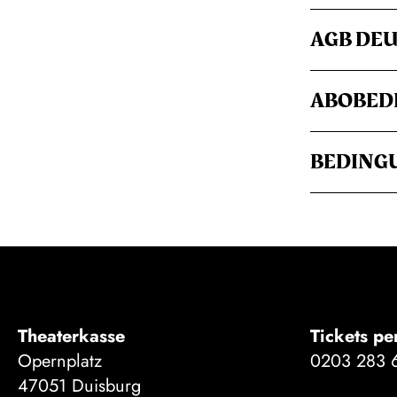
AGB DEU
ABOBED
BEDINGU
Theaterkasse
Tickets pe
Opernplatz
0203 283 
47051 Duisburg