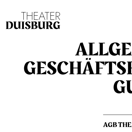
Zur Hauptnavigation springen
Zum Hauptinhalt s
ALL­G
GE­SCHÄFTS­
G
AGB TH