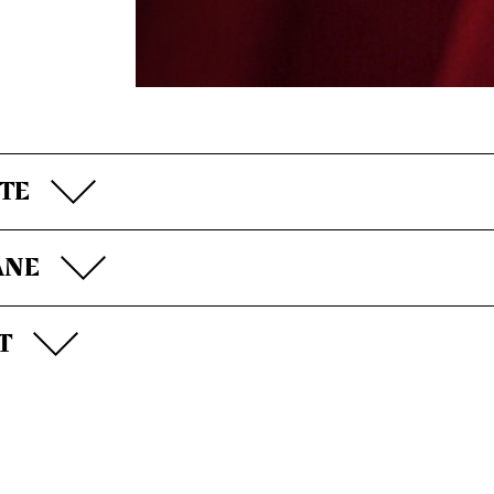
TE
ÄNE
T
EFREIHEIT