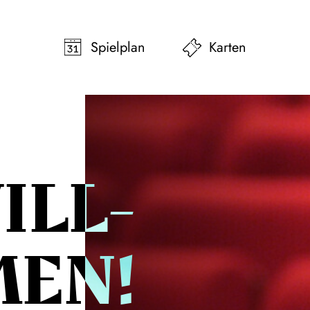
pringen
Zum Footer springen
Spielplan
Karten
ILL­
EN!