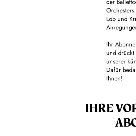
der Ballet
Orchesters.
Lob und Kri
Anregunge
Ihr Abonnem
und drückt
unserer kün
Dafür beda
Ihnen!
IHRE VO
AB