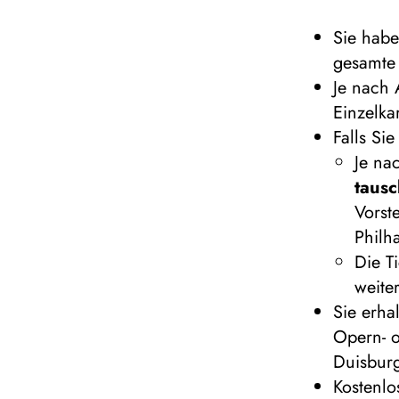
Sie hab
gesamte 
Je nach
Einzelka
Falls Sie
Je na
taus
Vorst
Philh
Die T
weite
Sie erha
Opern- o
Duisburg
Kostenl