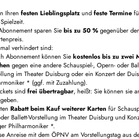
en Ihren
festen Lieblingsplatz
und
feste Termine
fü
Spielzeit.
 Abonnement sparen Sie
bis zu 50 %
gegenüber de
rtenpreis.
 mal verhindert sind:
ch Abonnement können Sie
kostenlos bis zu zwei 
chen
gegen eine andere Schauspiel-, Opern- oder Ball
ellung im Theater Duisburg oder ein Konzert der Dui
armoniker * (ggf. mit Zuzahlung).
ickets sind
frei übertragbar
, heißt: Sie können sie 
rgeben.
lten
Rabatt beim Kauf weiterer Karten
für Schauspi
der Ballett-Vorstellung im Theater Duisburg und Konz
er Philharmoniker *.
ose Anreise mit dem ÖPNV am Vorstellungstag aus 