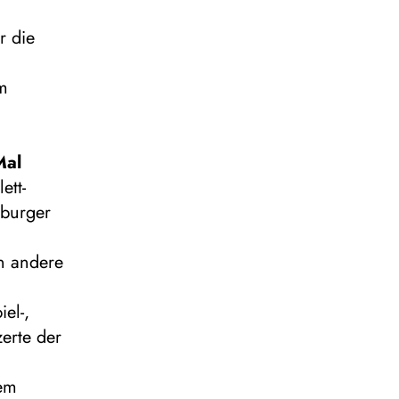
r die
m
Mal
ett-
sburger
an andere
el-,
erte der
dem