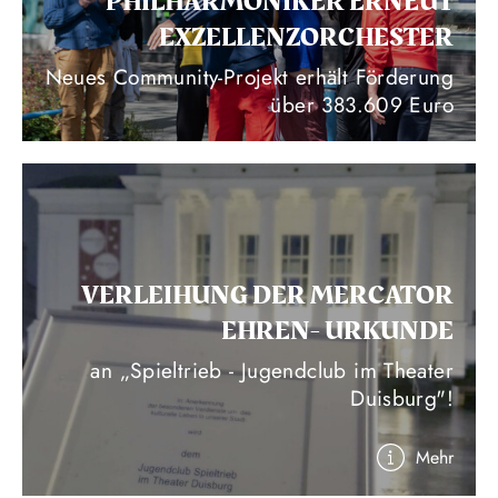
PHILHARMONIKER ERNEUT
EXZELLENZORCHESTER
Neues Community-Projekt erhält Förderung
über 383.609 Euro
VERLEIHUNG DER MERCATOR
EHREN- URKUNDE
an „Spieltrieb - Jugendclub im Theater
Duisburg"!
Mehr