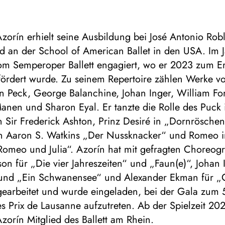
zorín erhielt seine Ausbildung bei José Antonio Robl
d an der School of American Ballet in den USA. Im 
om Semperoper Ballett engagiert, wo er 2023 zum Er
fördert wurde. Zu seinem Repertoire zählen Werke von
tin Peck, George Balanchine, Johan Inger, William Fo
anen und Sharon Eyal. Er tanzte die Rolle des Puck 
Sir Frederick Ashton, Prinz Desiré in „Dornröschen
e in Aaron S. Watkins „Der Nussknacker“ und Romeo 
omeo und Julia“. Azorín hat mit gefragten Choreog
n für „Die vier Jahreszeiten“ und „Faun(e)“, Johan 
und „Ein Schwanensee“ und Alexander Ekman für
arbeitet und wurde eingeladen, bei der Gala zum 5
s Prix de Lausanne aufzutreten. Ab der Spielzeit 20
zorín Mitglied des Ballett am Rhein.