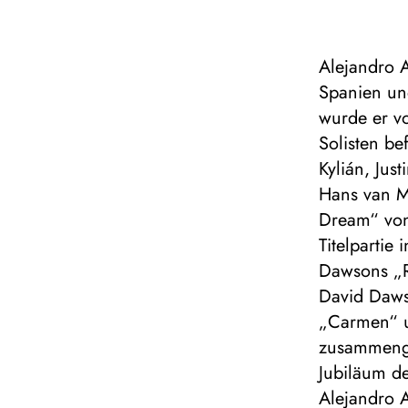
Alejandro A
Spanien un
wurde er v
Solisten be
Kylián, Jus
Hans van M
Dream“ von 
Titelparti
Dawsons „R
David Dawso
„Carmen“ 
zusammenge
Jubiläum de
Alejandro A