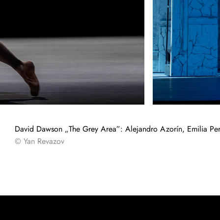
David Dawson „The Grey Area”: Alejandro Azorín, Emilia Pe
© Yan Revazov