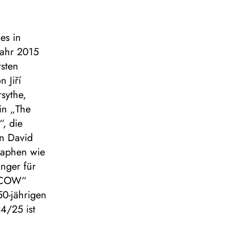
es in
Jahr 2015
sten
 Jiří
rsythe,
in „The
“, die
in David
raphen wie
Inger für
 „COW“
0-jährigen
24/25 ist