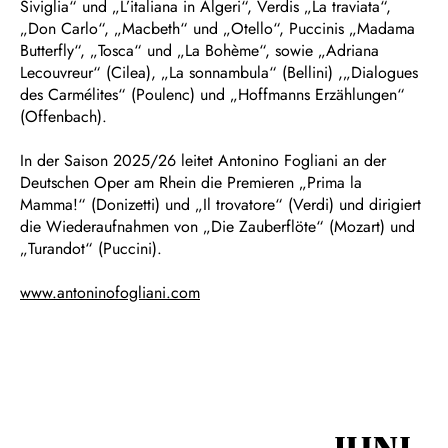
Siviglia“ und „L’italiana in Algeri“, Verdis „La traviata“,
„Don Carlo“, „Macbeth“ und „Otello“, Puccinis „Madama
Butterfly“, „Tosca“ und „La Bohème“, sowie „Adriana
Lecouvreur“ (Cilea), „La sonnambula“ (Bellini) ,„Dialogues
des Carmélites“ (Poulenc) und „Hoffmanns Erzählungen“
(Offenbach).
In der Saison 2025/26 leitet Antonino Fogliani an der
Deutschen Oper am Rhein die Premieren „Prima la
Mamma!“ (Donizetti) und „Il trovatore“ (Verdi) und dirigiert
die Wiederaufnahmen von „Die Zauberflöte“ (Mozart) und
„Turandot“ (Puccini).
www.antoninofogliani.com