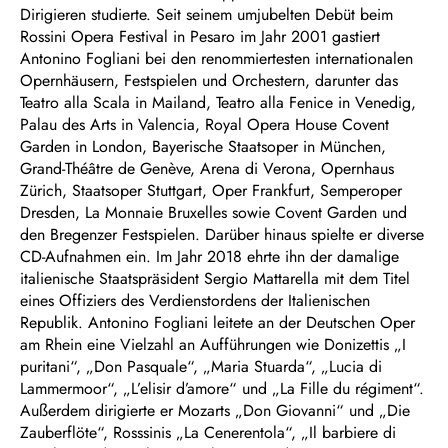
Dirigieren studierte. Seit seinem umjubelten Debüt beim
Rossini Opera Festival in Pesaro im Jahr 2001 gastiert
Antonino Fogliani bei den renommiertesten internationalen
Opernhäusern, Festspielen und Orchestern, darunter das
Teatro alla Scala in Mailand, Teatro alla Fenice in Venedig,
Palau des Arts in Valencia, Royal Opera House Covent
Garden in London, Bayerische Staatsoper in München,
Grand-Théâtre de Genève, Arena di Verona, Opernhaus
Zürich, Staatsoper Stuttgart, Oper Frankfurt, Semperoper
Dresden, La Monnaie Bruxelles sowie Covent Garden und
den Bregenzer Festspielen. Darüber hinaus spielte er diverse
CD-Aufnahmen ein. Im Jahr 2018 ehrte ihn der damalige
italienische Staatspräsident Sergio Mattarella mit dem Titel
eines Offiziers des Verdienstordens der Italienischen
Republik. Antonino Fogliani leitete an der Deutschen Oper
am Rhein eine Vielzahl an Aufführungen wie Donizettis „I
puritani“, „Don Pasquale“, „Maria Stuarda“, „Lucia di
Lammermoor“, „L’elisir d’amore“ und „La Fille du régiment“.
Außerdem dirigierte er Mozarts „Don Giovanni“ und „Die
Zauberflöte“, Rosssinis „La Cenerentola“, „Il barbiere di