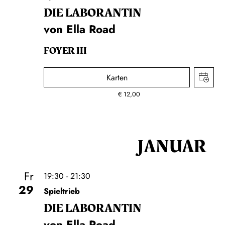
DIE LA­BO­RAN­TIN
von Ella Road
FOYER III
Karten
€
12,00
JANUAR
Fr
19:30 - 21:30
29
Spieltrieb
DIE LA­BO­RAN­TIN
von Ella Road