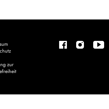
ssum
chutz
ung zur
efreiheit