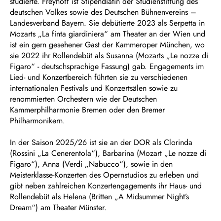
studierte. Freyhoff ist Stipendiatin der Studienstiftung des
deutschen Volkes sowie des Deutschen Bühnenvereins –
Landesverband Bayern. Sie debütierte 2023 als Serpetta in
Mozarts „La finta giardiniera“ am Theater an der Wien und
ist ein gern gesehener Gast der Kammeroper München, wo
sie 2022 ihr Rollendebüt als Susanna (Mozarts „Le nozze di
Figaro“ - deutschsprachige Fassung) gab. Engagements im
Lied- und Konzertbereich führten sie zu verschiedenen
internationalen Festivals und Konzertsälen sowie zu
renommierten Orchestern wie der Deutschen
Kammerphilharmonie Bremen oder den Bremer
Philharmonikern.
In der Saison 2025/26 ist sie an der DOR als Clorinda
(Rossini „La Cenerentola“), Barbarina (Mozart „Le nozze di
Figaro“), Anna (Verdi „Nabucco“), sowie in den
Meisterklasse-Konzerten des Opernstudios zu erleben und
gibt neben zahlreichen Konzertengagements ihr Haus- und
Rollendebüt als Helena (Britten „A Midsummer Night’s
Dream“) am Theater Münster.