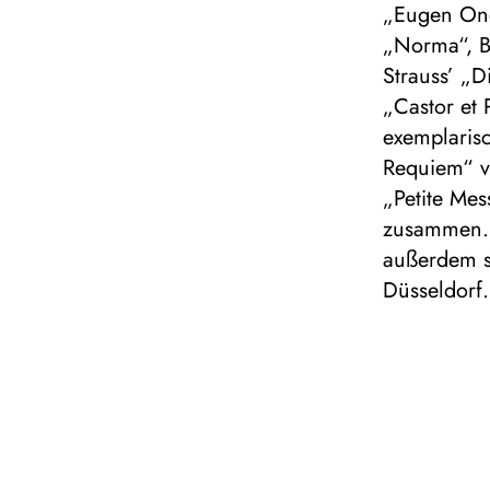
„Eugen Oneg
„Norma“, B
Strauss’ „D
„Castor et 
exemplaris
Requiem“ v
„Petite Mes
zusammen. 
außerdem s
Düsseldorf.