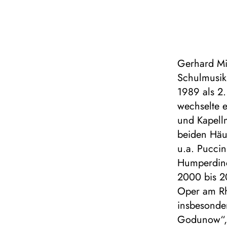
Gerhard Mic
Schulmusik
1989 als 2
wechselte e
und Kapell
beiden Häus
u.a. Puccini
Humperdinck
2000 bis 2
Oper am Rh
insbesonde
Godunow“, 