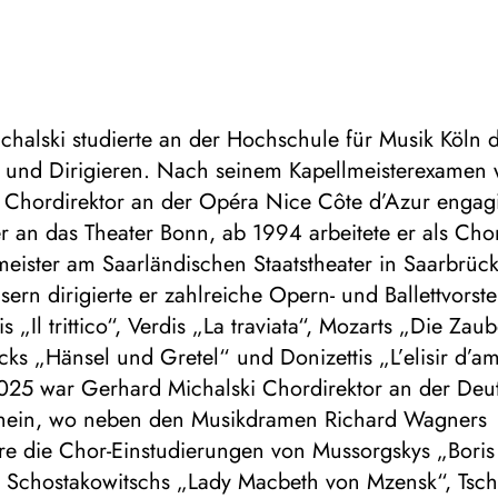
halski studierte an der Hochschule für Musik Köln 
 und Dirigieren. Nach seinem Kapellmeisterexamen 
. Chordirektor an der Opéra Nice Côte d’Azur engag
r an das Theater Bonn, ab 1994 arbeitete er als Cho
meister am Saarländischen Staatstheater in Saarbrüc
ern dirigierte er zahlreiche Opern- und Ballettvorst
s „Il trittico“, Verdis „La traviata“, Mozarts „Die Zaub
s „Hänsel und Gretel“ und Donizettis „L’elisir d’a
025 war Gerhard Michalski Chordirektor an der Deu
ein, wo neben den Musikdramen Richard Wagners
re die Chor-Einstudierungen von Mussorgskys „Boris
Schostakowitschs „Lady Macbeth von Mzensk“, Tsch