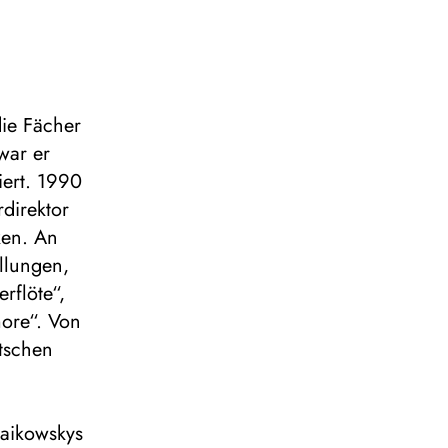
die Fächer
war er
iert. 1990
rdirektor
ken. An
ellungen,
erflöte“,
more“. Von
tschen
aikowskys