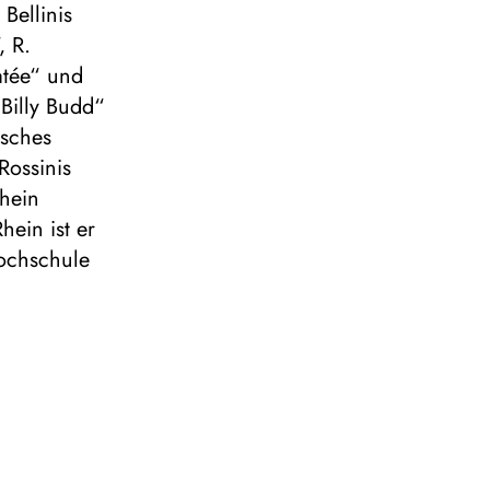
Bellinis
, R.
atée“ und
„Billy Budd“
tsches
Rossinis
Rhein
ein ist er
ochschule