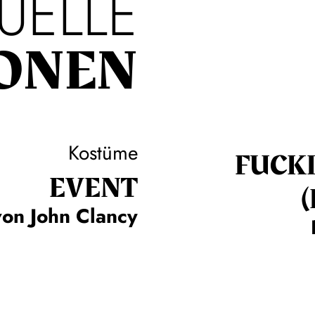
UELLE
ONEN
Kostüme
FUCK
EVENT
von John Clancy