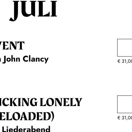
JULI
VENT
 John Clancy
€
31,0
UCKING LONELY
RELOADED)
€
31,0
n Liederabend