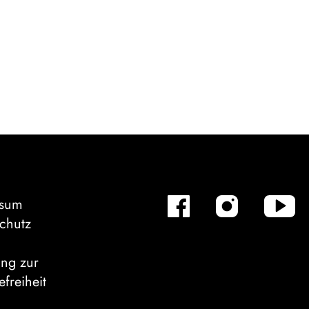
ssum
chutz
ung zur
efreiheit