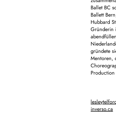
zusammenarb
Ballet BC s
Ballett Ber
Hubbard St
Gründerin i
abendfülle
Niederland
gründete si
Mentoren, 
Choreograph
Production 
lesleytelfo
inverso.ca