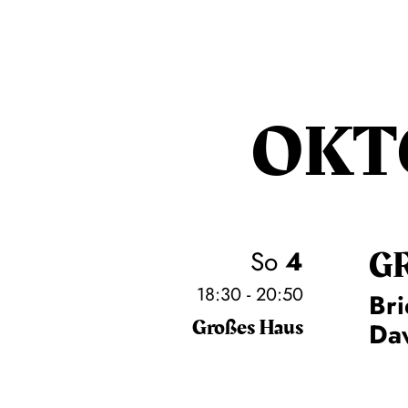
OKT
G
So
4
18:30 - 20:50
Bri
Großes Haus
Daw