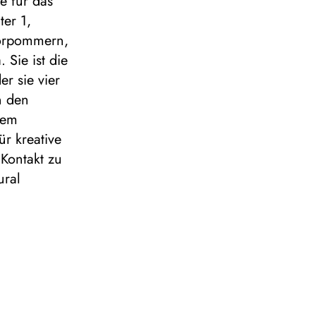
e für das
ter 1,
 Vorpommern,
Sie ist die
r sie vier
n den
dem
ür kreative
Kontakt zu
ural