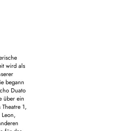
erische
it wird als
nserer
Sie begann
Nacho Duato
e über ein
 Theatre 1,
l Leon,
 anderen