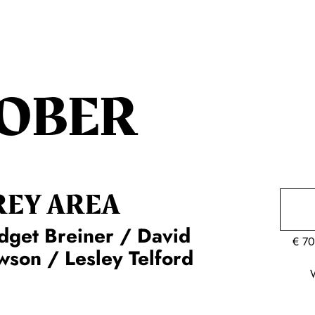
OBER
REY AREA
dget Breiner / David
€
70
son / Lesley Telford