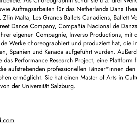
eitete. Als Choreographin schuf sie u.a. drei Werk
owie Auftragsarbeiten für das Netherlands Dans Thea
n, Zfin Malta, Les Grands Ballets Canadiens, Ballett
reet Dance Company, Compañia Nacional de Danza. 
hrer eigenen Compagnie, Inverso Productions, mit de
nde Werke choreographiert und produziert hat, die i
en, Spanien und Kanada aufgeführt wurden. Außer
e das Performance Research Project, eine Plattform f
die aufstrebenden professionellen Tänzer*innen den 
en ermöglicht. Sie hat einen Master of Arts in Cult
von der Universität Salzburg.
rd.com