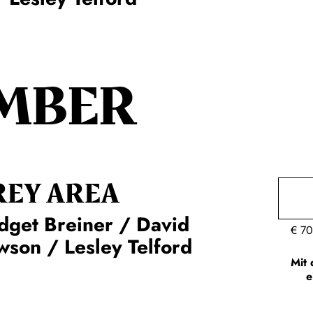
MBER
REY AREA
dget Breiner / David
€
70
son / Lesley Telford
Mit 
e