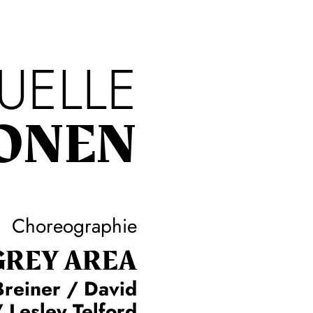
UELLE
ONEN
Choreographie
GREY AREA
Breiner / David
 Lesley Telford