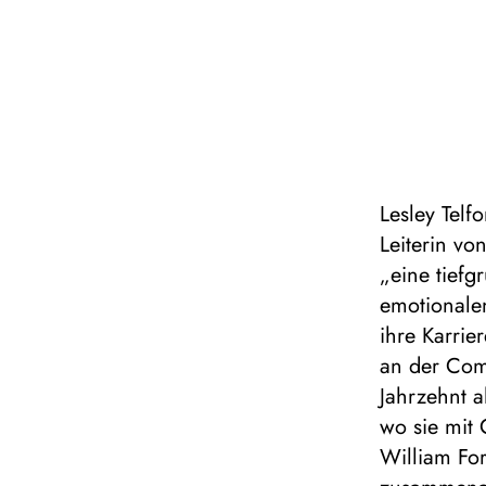
Lesley Telf
Leiterin vo
„eine tief
emotionalen
ihre Karrie
an der Com
Jahrzehnt 
wo sie mit 
William For