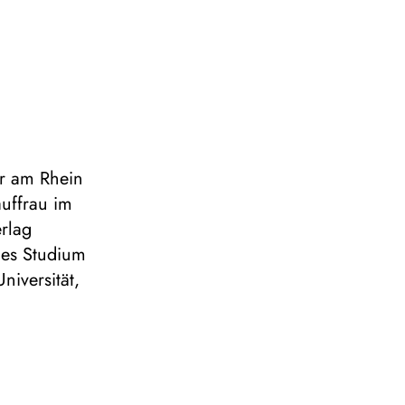
er am Rhein
auffrau im
erlag
ndes Studium
niversität,