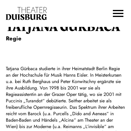
Zur Hauptnavigation springen
Zum Hauptinhalt springen
Zum Footer springen
TATJANA GÜRBACA
Regie
Tatjana Gürbaca studierte in ihrer Heimatstadt Berlin Regie
an der Hochschule für Musik Hanns Eisler. In Meisterkursen
u.a. bei Ruth Berghaus und Peter Konwitschny ergänzte sie
ihre Ausbildung. Von 1998 bis 2001 war sie als
Regieassistentin an der Grazer Oper tätig, wo sie 2001 mit
Puccinis „Turandot“ debütierte. Seither arbeitet sie als
freiberufliche Opernregisseurin. Das Spektrum ihrer Arbeiten
reicht vom Barock (u.a. Purcells „Dido and Aeneas“ in
Baden-Baden und Händels „Alcina“ am Theater an der
Wien) bis zur Moderne (u.a. Reimanns „L‘invisible“ am