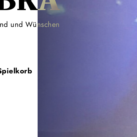
­BRA
ind und Wünschen
Spielkorb