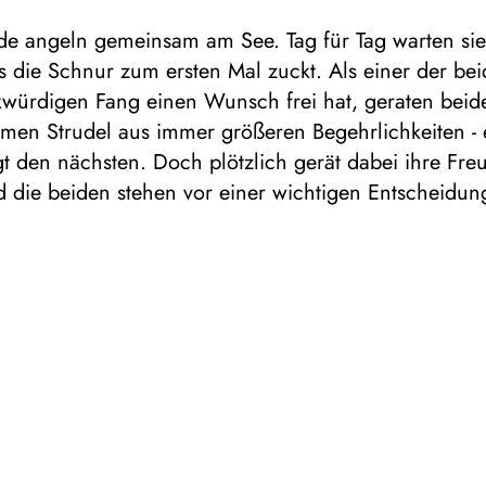
de angeln gemeinsam am See. Tag für Tag warten sie 
s die Schnur zum ersten Mal zuckt. Als einer der be
würdigen Fang einen Wunsch frei hat, geraten beide
amen Strudel aus immer größeren Begehrlichkeiten - 
 den nächsten. Doch plötzlich gerät dabei ihre Freu
 die beiden stehen vor einer wichtigen Entscheidun
ideo und hohen Wellen erzählt das freie Berliner
emble UNITED PUPPETS die Geschichte der Freunde 
kunden dabei märchenhaft und bilderreich das Inner
n Wunschspirale vom „größer, schneller, mehr”.
 1 Stunde, keine Pause