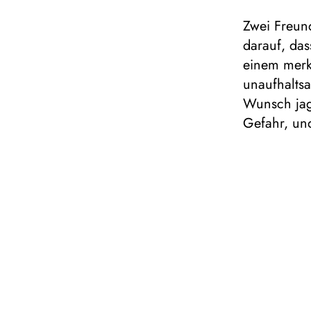
Zwei Freun
darauf, das
einem merk
unaufhalts
Wunsch jagt
Gefahr, und
Mit Wind, V
Theaterens
Bill und er
turbulente
Dauer: ca.