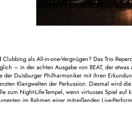
 Clubbing als All-in-one-Vergnügen? Das Trio Reper
̈glich – in der achten Ausgabe von BEAT, der etwas
e der Duisburger Philharmoniker mit ihren Erkundun
enzten Klangwelten der Perkussion. Diesmal wird die
le zum Night-Life-Tempel, wenn virtuoses Spiel auf k
rumenten im Rahmen einer mitreißenden Live-Perform
raft energetischer Clubsounds übergeht. Mit eigene
stelle von Neo-Klassik, Electronics und Drums schafft
n auf der Bühne eine ebenso direkte wie intensive 