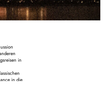
cussion
 anderen
gsreisen in
lassischen
ance in die
n Songs an
Verbindung