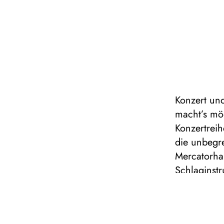
Konzert und
macht’s mo
Konzertreih
die unbegr
Mercatorhal
Schlaginst
treibende K
der Schnitt
Repercussio