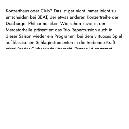
Konzerthaus oder Club? Das ist gar nicht immer leicht zu
entscheiden bei BEAT, der etwas anderen Konzertreihe der
Duisburger Philharmo-niker. Wie schon zuvor in der
Mercatorhalle präsentiert das Trio Repercussion auch in
dieser Saison wieder ein Programm, bei dem virtuoses Spiel
auf klassischen Schlaginstrumenten in die treibende Kraft
mitreißender Clubsounds übergeht. Tanzen ist angesagt –
doch diesmal wird das Ensemble dabei den Clash von
Clubbing, Philharmonie und Ballett auf die Spitze treiben.
Für seine überragende körperliche Ausdruckskraft berühmt
ist der japanische Tänzer Wataru Shimizu, seit langen Jahren
Solist des Aalto Balletts Essen, der auf Einladung von
Repercussion sein Können in den Dienst einer
atemberaubenden Live-Performance mit eigenen Songs an
der Schnittstelle zwischen Neo-Klassik, Electronics und
Drums stellen wird. Künstlerisch unterstützt wird er dabei
nicht nur von den energiegeladenen Vibes der Musik und
den Visuals von VJ SAW, sondern auch von weiteren
hochrangigen Ballett-Kolleg:innen, deren Namen zum