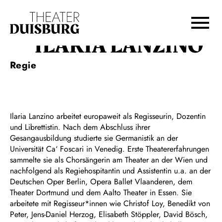
Zur Hauptnavigation springen
Zum Hauptinhalt springen
Zum Footer springen
ILARIA LANZINO
Regie
Ilaria Lanzino arbeitet europaweit als Regisseurin, Dozentin
und Librettistin. Nach dem Abschluss ihrer
Gesangausbildung studierte sie Germanistik an der
Universität Ca‘ Foscari in Venedig. Erste Theatererfahrungen
sammelte sie als Chorsängerin am Theater an der Wien und
nachfolgend als Regiehospitantin und Assistentin u.a. an der
Deutschen Oper Berlin, Opera Ballet Vlaanderen, dem
Theater Dortmund und dem Aalto Theater in Essen. Sie
arbeitete mit Regisseur*innen wie Christof Loy, Benedikt von
Peter, Jens-Daniel Herzog, Elisabeth Stöppler, David Bösch,