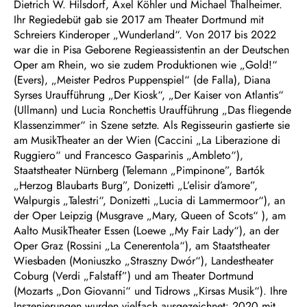
Dietrich W. Hilsdorf, Axel Köhler und Michael Thalheimer.
Ihr Regiedebüt gab sie 2017 am Theater Dortmund mit
Schreiers Kinderoper „Wunderland“. Von 2017 bis 2022
war die in Pisa Geborene Regieassistentin an der Deutschen
Oper am Rhein, wo sie zudem Produktionen wie „Gold!“
(Evers), „Meister Pedros Puppenspiel“ (de Falla), Diana
Syrses Uraufführung „Der Kiosk“, „Der Kaiser von Atlantis“
(Ullmann) und Lucia Ronchettis Uraufführung „Das fliegende
Klassenzimmer“ in Szene setzte. Als Regisseurin gastierte sie
am MusikTheater an der Wien (Caccini „La Liberazione di
Ruggiero“ und Francesco Gasparinis „Ambleto“),
Staatstheater Nürnberg (Telemann „Pimpinone”, Bartók
„Herzog Blaubarts Burg”, Donizetti „L’elisir d’amore”,
Walpurgis „Talestri“, Donizetti „Lucia di Lammermoor“), an
der Oper Leipzig (Musgrave „Mary, Queen of Scots“ ), am
Aalto MusikTheater Essen (Loewe „My Fair Lady“), an der
Oper Graz (Rossini „La Cenerentola“), am Staatstheater
Wiesbaden (Moniuszko „Straszny Dwór“), Landestheater
Coburg (Verdi „Falstaff”) und am Theater Dortmund
(Mozarts „Don Giovanni“ und Tidrows „Kirsas Musik“).​​ Ihre
Inszenierungen wurden vielfach ausgezeichnet: 2020 mit