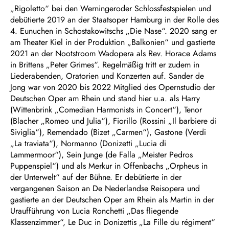
„Rigoletto“ bei den Werningeroder Schlossfestspielen und
debütierte 2019 an der Staatsoper Hamburg in der Rolle des
4. Eunuchen in Schostakowitschs „Die Nase“. 2020 sang er
am Theater Kiel in der Produktion „Balkonien“ und gastierte
2021 an der Nootstroom Wadopera als Rev. Horace Adams
in Brittens „Peter Grimes“. Regelmäßig tritt er zudem in
Liederabenden, Oratorien und Konzerten auf. Sander de
Jong war von 2020 bis 2022 Mitglied des Opernstudio der
Deutschen Oper am Rhein und stand hier u.a. als Harry
(Wittenbrink „Comedian Harmonists in Concert“), Tenor
(Blacher „Romeo und Julia“), Fiorillo (Rossini „Il barbiere di
Siviglia“), Remendado (Bizet „Carmen“), Gastone (Verdi
„La traviata“), Normanno (Donizetti „Lucia di
Lammermoor“), Sein Junge (de Falla „Meister Pedros
Puppenspiel“) und als Merkur in Offenbachs „Orpheus in
der Unterwelt“ auf der Bühne. Er debütierte in der
vergangenen Saison an De Nederlandse Reisopera und
gastierte an der Deutschen Oper am Rhein als Martin in der
Uraufführung von Lucia Ronchetti „Das fliegende
Klassenzimmer“, Le Duc in Donizettis „La Fille du régiment“