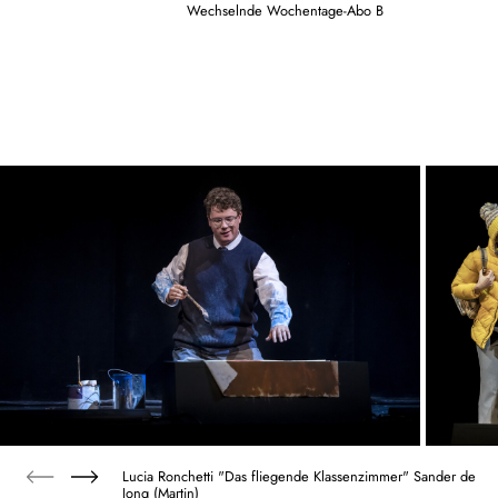
Wechselnde Wochentage-Abo B
Lucia Ronchetti "Das fliegende Klassenzimmer" Sander de
Jong (Martin)