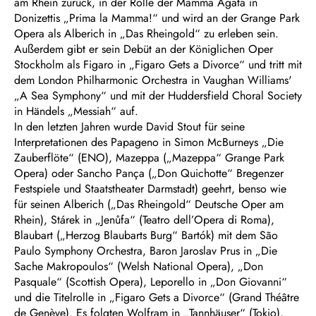
am Rhein zurück, in der Rolle der Mamma Agata in
Donizettis „Prima la Mamma!“ und wird an der Grange Park
Opera als Alberich in „Das Rheingold“ zu erleben sein.
Außerdem gibt er sein Debüt an der Königlichen Oper
Stockholm als Figaro in „Figaro Gets a Divorce“ und tritt mit
dem London Philharmonic Orchestra in Vaughan Williams'
„A Sea Symphony“ und mit der Huddersfield Choral Society
in Händels „Messiah“ auf.
In den letzten Jahren wurde David Stout für seine
Interpretationen des Papageno in Simon McBurneys „Die
Zauberflöte“ (ENO), Mazeppa („Mazeppa“ Grange Park
Opera) oder Sancho Pança („Don Quichotte“ Bregenzer
Festspiele und Staatstheater Darmstadt) geehrt, benso wie
für seinen Alberich („Das Rheingold“ Deutsche Oper am
Rhein), Stárek in „Jenůfa“ (Teatro dell’Opera di Roma),
Blaubart („Herzog Blaubarts Burg“ Bartók) mit dem São
Paulo Symphony Orchestra, Baron Jaroslav Prus in „Die
Sache Makropoulos“ (Welsh National Opera), „Don
Pasquale“ (Scottish Opera), Leporello in „Don Giovanni“
und die Titelrolle in „Figaro Gets a Divorce“ (Grand Théâtre
de Genève). Es folgten Wolfram in „Tannhäuser“ (Tokio),