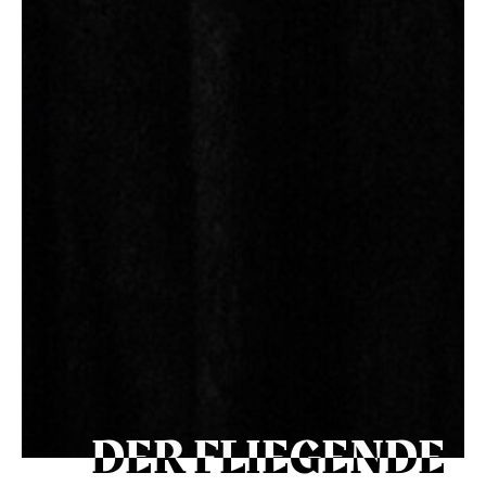
DER FLIE­GEN­DE