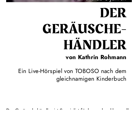
DER
GERÄUSCHE­
HÄNDLER
von Kathrin Rohmann
Ein Live-Hörspiel von TOBOSO nach dem
gleichnamigen Kinderbuch
Der Geräuschehändler ist Spezialist für besonders klangvolle
Wünsche. So ungewöhnlich wie der kleine Laden selbst, so
ungewöhnlich sind seine Kundinnen und Kunden: Der
Straßenlaterne ist es nachts zu still – sie sehnt sich nach
dem Lärm der taghellen Stadt. Eine Zirkustruppe ist auf der