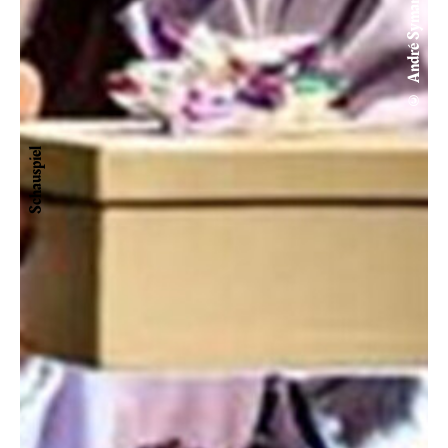
© André Symann
Schauspiel