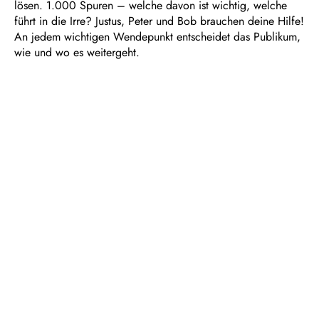
lösen. 1.000 Spuren – welche davon ist wichtig, welche
führt in die Irre? Justus, Peter und Bob brauchen deine Hilfe!
An jedem wichtigen Wendepunkt entscheidet das Publikum,
wie und wo es weitergeht.
Nach „Die drei ??? Kids – Der singende Geist“ kommt das
Westfälische Landestheater mit einem neuen Stück aus der
beliebten Kinderbuchreihe. Regie führt wieder Maximilian
von Ulardt. Seit 1999 erscheinen die Bücher und Hörspiele
der Drei Fragezeichen-Kids. Seit 2006 werden zudem
jährlich zwei Mitratekrimis unter dem Serientitel „Die drei
??? Kids und du“ herausgebracht. „Zirkus der Rätsel“ ist
der 17. Fall in dieser Reihe. Er wurde von Boris Pfeiffer und
Ulf Blanck geschrieben und 2019 veröffentlicht.
Dauer: ca. 1 Stunde, keine Pause
Für alle ab 6 Jahren