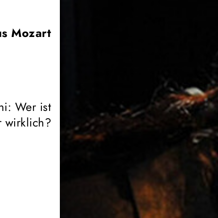
s Mozart
i: Wer ist
r wirklich?