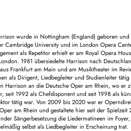
rrison wurde in Nottingham (England) geboren und s
er Cambridge University und im London Opera Cente
agement als Repetitor erhielt er am Royal Opera Hou
London. 1981 übersiedelte Harrison nach Deutschlan
us Frankfurt am Main und am Musiktheater im Revi
en als Dirigent, Liedbegleiter und Studienleiter täti
n Harrison an die Deutsche Oper am Rhein, wo er z
er, seit 1992 als Chefdisponent und seit 1998 als küns
ektor tätig war. Von 2009 bis 2020 war er Operndire
per am Rhein und gestaltete hier seit der Spielzeit
lnder Sängerbesetzung die Liedermatineen im Foyer,
elmäßig selbst als Liedbegleiter in Erscheinung trat.