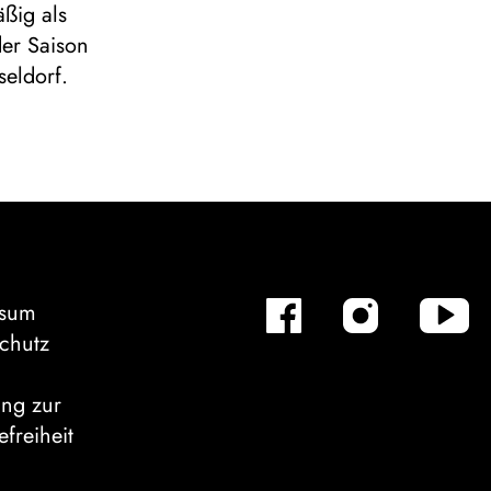
ßig als
er Saison
eldorf.
ssum
chutz
ung zur
efreiheit