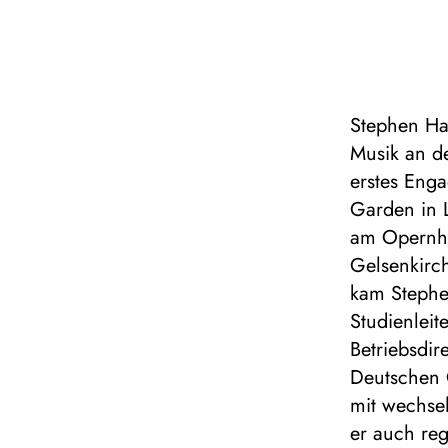
Stephen Ha
Musik an d
erstes Eng
Garden in 
am Opernha
Gelsenkirch
kam Stephe
Studienleit
Betriebsdir
Deutschen O
mit wechse
er auch reg