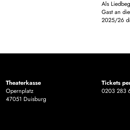
Als Liedbeg
Gast an di
2025/26 di
Theaterkasse
Tickets pe
Opernplatz
0203 283 
47051 Duisburg