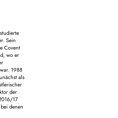
tudierte
r. Sein
se Covent
d, wo er
er
g war. 1988
unächst als
tlerischer
ktor der
 2016/17
 bei denen