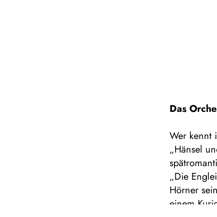
Das Orche
Wer kennt 
„Hänsel un
spätromant
„Die Engle
Hörner sein
einem Kuri