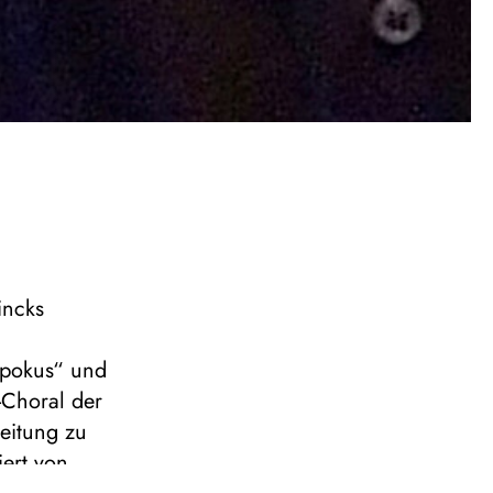
incks
 pokus“ und
-Choral der
leitung zu
ert von