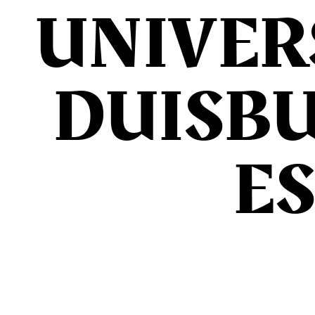
UNIVER
DUISB
E