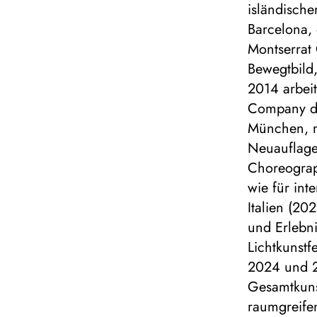
isländische
Barcelona,
Montserrat
Bewegtbild,
2014 arbeite
Company des
München, mi
Neuauflage
Choreograp
wie für inte
Italien (20
und Erlebni
Lichtkunstf
2024 und 2
Gesamtkuns
raumgreife