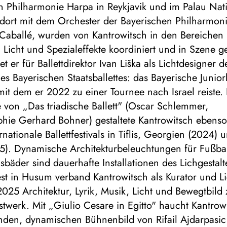
n Philharmonie Harpa in Reykjavik und im Palau Nat
 dort mit dem Orchester der Bayerischen Philharmon
 Caballé, wurden von Kantrowitsch in den Bereichen
 Licht und Spezialeffekte koordiniert und in Szene ge
t er für Ballettdirektor Ivan Liška als Lichtdesigner d
 Bayerischen Staatsballettes: das Bayerische Juniorb
t dem er 2022 zu einer Tournee nach Israel reiste. 
 von „Das triadische Ballett" (Oscar Schlemmer,
hie Gerhard Bohner) gestaltete Kantrowitsch ebenso
rnationale Ballettfestivals in Tiflis, Georgien (2024) 
25). Dynamische Architekturbeleuchtungen für Fußbal
sbäder sind dauerhafte Installationen des Lichgestalt
est in Husum verband Kantrowitsch als Kurator und Li
025 Architektur, Lyrik, Musik, Licht und Bewegtbild
twerk. Mit „Giulio Cesare in Egitto" haucht Kantro
nden, dynamischen Bühnenbild von Rifail Ajdarpasic