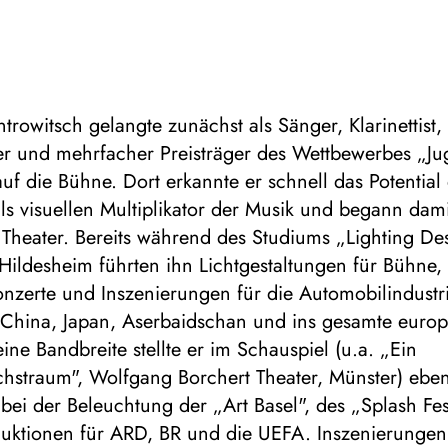
trowitsch gelangte zunächst als Sänger, Klarinettist,
er und mehrfacher Preisträger des Wettbewerbes „J
auf die Bühne. Dort erkannte er schnell das Potential
als visuellen Multiplikator der Musik und begann dami
 Theater. Bereits während des Studiums „Lighting De
ildesheim führten ihn Lichtgestaltungen für Bühne,
Konzerte und Inszenierungen für die Automobilindustri
China, Japan, Aserbaidschan und ins gesamte europ
ine Bandbreite stellte er im Schauspiel (u.a. „Ein
straum", Wolfgang Borchert Theater, Münster) eben
bei der Beleuchtung der „Art Basel", des „Splash Fes
duktionen für ARD, BR und die UEFA. Inszenierungen