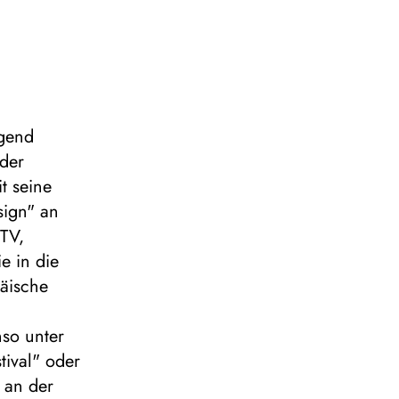
ugend
 der
t seine
sign" an
 TV,
e in die
äische
so unter
tival" oder
 an der