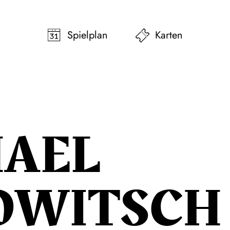
pringen
Zum Footer springen
Spielplan
Karten
HAEL
OWITSCH