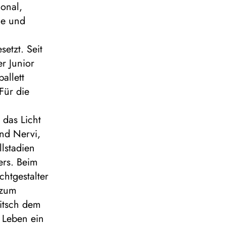
ional,
ie und
setzt. Seit
er Junior
allett
Für die
 das Licht
und Nervi,
lstadien
ers. Beim
chtgestalter
 zum
witsch dem
 Leben ein