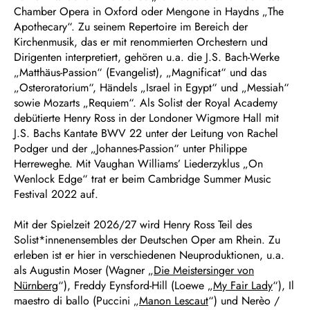
Chamber Opera in Oxford oder Mengone in Haydns „The
Apothecary“. Zu seinem Repertoire im Bereich der
Kirchenmusik, das er mit renommierten Orchestern und
Dirigenten interpretiert, gehören u.a. die J.S. Bach-Werke
„Matthäus-Passion“ (Evangelist), „Magnificat“ und das
„Osteroratorium“, Händels „Israel in Egypt“ und „Messiah“
sowie Mozarts „Requiem“. Als Solist der Royal Academy
debütierte Henry Ross in der Londoner Wigmore Hall mit
J.S. Bachs Kantate BWV 22 unter der Leitung von Rachel
Podger und der „Johannes-Passion“ unter Philippe
Herreweghe. Mit Vaughan Williams’ Liederzyklus „On
Wenlock Edge“ trat er beim Cambridge Summer Music
Festival 2022 auf.
Mit der Spielzeit 2026/27 wird Henry Ross Teil des
Solist*innenensembles der Deutschen Oper am Rhein. Zu
erleben ist er hier in verschiedenen Neuproduktionen, u.a.
als Augustin Moser (Wagner „
Die Meistersinger von
Nürnberg
“), Freddy Eynsford-Hill (Loewe „
My Fair Lady
“), Il
maestro di ballo (Puccini „
Manon Lescaut
“) und Nerèo /