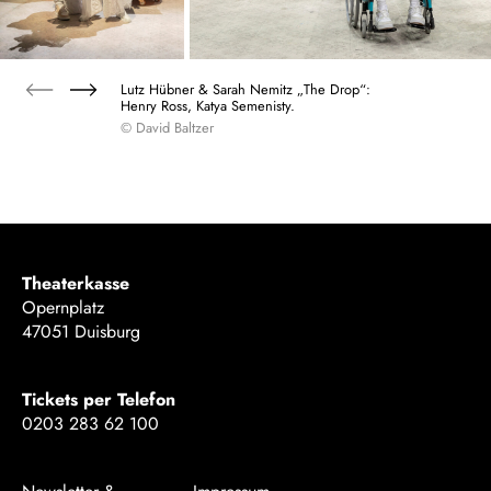
Lutz Hübner & Sarah Nemitz „The Drop“:
Henry Ross, Katya Semenisty.
© David Baltzer
Theaterkasse
Opernplatz
47051 Duisburg
Tickets per Telefon
0203 283 62 100