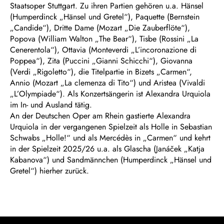
Staatsoper Stuttgart. Zu ihren Partien gehören u.a. Hänsel
(Humperdinck „Hänsel und Gretel“), Paquette (Bernstein
„Candide“), Dritte Dame (Mozart „Die Zauberflöte“),
Popova (William Walton „The Bear“), Tisbe (Rossini „La
Cenerentola“), Ottavia (Monteverdi „L’incoronazione di
Poppea“), Zita (Puccini „Gianni Schicchi“), Giovanna
(Verdi „Rigoletto“), die Titelpartie in Bizets „Carmen“,
Annio (Mozart „La clemenza di Tito“) und Aristea (Vivaldi
„L’Olympiade“). Als Konzertsängerin ist Alexandra Urquiola
im In- und Ausland tätig.
An der Deutschen Oper am Rhein gastierte Alexandra
Urquiola in der vergangenen Spielzeit als Holle in Sebastian
Schwabs „Holle!“ und als Mercédès in „Carmen“ und kehrt
in der Spielzeit 2025/26 u.a. als Glascha (Janáček „Katja
Kabanova“) und Sandmännchen (Humperdinck „Hänsel und
Gretel“) hierher zurück.