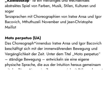
„Kaleidoskop"
ist ein vielfältiges und wechselndes
abstraktes Spiel von Farben, Musik, Stilen, Kulturen und
sogar
Tanzsprachen mit Choreographien von Iratxe Ansa und Igor
Bacovich, Mthuthuzeli November und Jean-Christophe
Maillot
Moto perpetuo (UA)
Das Choreograph*innenduo Iratxe Ansa und Igor Bacovich
beschäftigt sich mit der immerwährenden Bewegung und
Vergänglichkeit der Zeit. Unter dem Titel „Moto perpetuo“
– ständige Bewegung – entwickeln sie eine eigene
physische Sprache, die aus der Intuition heraus gemeinsam
mit den Tänzer*innen im Zusammenspiel mit Bühnenelement
und Licht entsteht, inspiriert von den Symmetrien und
kreisenden Bewegungen in der Musik von Philip Glass.
Invocation (UA)
Für seine stark autobiographisch geprägte Kreation lässt sich
der südafrikanische Choreograph Mthuthuzeli November von
den Klängen, Tönen und Rhythmen aus der Heimat seines