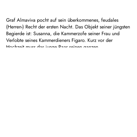
Graf Almaviva pocht auf sein überkommenes, feudales
(Herren-) Recht der ersten Nacht. Das Objekt seiner jüngsten
Begierde ist: Susanna, die Kammerzofe seiner Frau und
Verlobte seines Kammerdieners Figaro. Kurz vor der
Hochzeit muss das junge Paar seinen ganzen
Erfindungsreichtum aufbieten, um Susanna den erotischen
Avancen ihres adligen Dienstherrn zu entziehen. Turbulenzen
vorprogrammiert: Intrigen werden gesponnen, Rollen
getauscht, Türen geknallt – und während ein Liebeschaos
das nächste jagt, wird die alte Ordnung entschieden infrage
gestellt.
Nach einer Skandalkomödie von Pierre-Augustin de
Beaumarchais schufen Wolfgang Amadeus Mozart und sein
kongenialer Librettist Lorenzo da Ponte in ihrer ersten
Zusammenarbeit ein ebenso mitreißendes wie lebenskluges
Ensemblestück, dessen Musik bis heute nichts von ihrer
Frische eingebüßt hat.