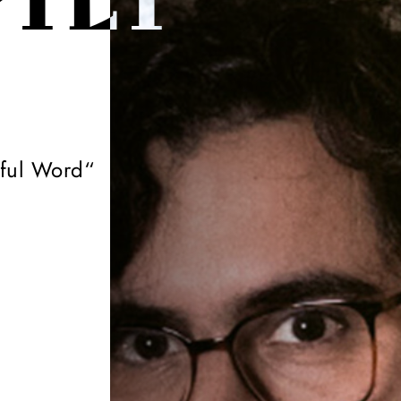
PTET
iful Word“