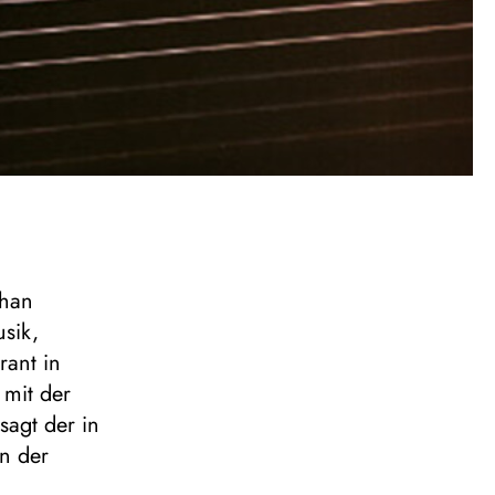
ahan
sik,
rant in
 mit der
sagt der in
in der
gangenen.