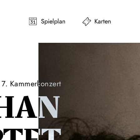
pringen
Zum Footer springen
Spielplan
Karten
7. Kammerkonzert
HAN