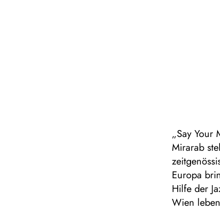
„Say Your 
Mirarab st
zeitgenössi
Europa brin
Hilfe der J
Wien lebend
Hoffnung a