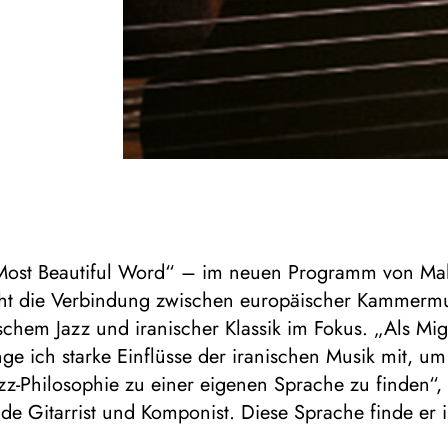
Most Beautiful Word“ – im neuen Programm von M
eht die Verbindung zwischen europäischer Kammermu
schem Jazz und iranischer Klassik im Fokus. „Als Mig
ge ich starke Einflüsse der iranischen Musik mit, um
azz-Philosophie zu einer eigenen Sprache zu finden“, 
e Gitarrist und Komponist. Diese Sprache finde er 
uf das Kommende und der Versöhnung mit dem Ver