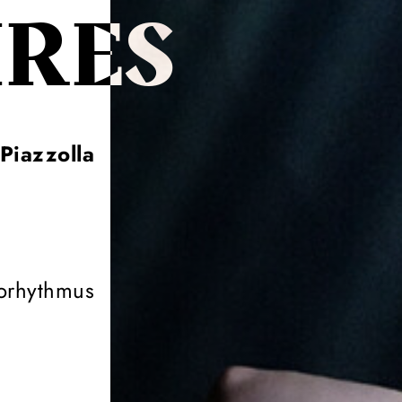
IRES
Piazzolla
gorhythmus