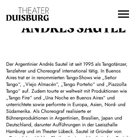
Zur Hauptnavigation springen
Zum Hauptinhalt springen
Zum Footer springen
ANDRÉS SAUTEL
Der Argentinier Andrés Sautel ist seit 1995 als Tangotänzer,
Tanzlehrer und Choreograf international tätig. In Buenos
Aires trat er in renommierten Tango-Shows wie „Señor
Tango“, „Viejo Almacén“, „Tango Porteño“ und „Piazzolla
Tango“ auf. Zudem tourte er weltweit mit Produktionen wie
„Tango Fire“ und „Una Noche en Buenos Aires“ und
unterrichtete sowie performte in Europa, Asien, Nord- und
Südamerika. Als Choreograf realisierte er
Bühnenproduktionen in Argentinien, Brasilien, Japan und
Deutschland, darunter Aufführungen in der Laeiszhalle
Hamburg und im Theater Lübeck. Sautel ist Gründer von