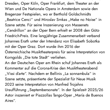
Dresden, Oper Köln, Oper Frankfurt, dem Theater an der
Wien und De Nationale Opera in Amsterdam sowie den
Bregenzer Festspielen, wo er Berthold Goldschmidts
„Beatrice Cenci“ und Miroslav Srnkas „Make no Noise“ in
Szene setzte. Für seine Inszenierung von Massenets
„Cendrillon“ an der Oper Bern erhielt er 2008 den Götz-
Friedrich-Preis. Eine langjährige Zusammenarbeit verband
Johannes Erath unter der Intendanz von Elisabeth Sobotka
mit der Oper Graz. Dort wurde ihm 2016 der
Österreichische Musiktheaterpreis für seine Interpretation von
Korngolds „Die tote Stadt“ verliehen.
An der Deutschen Oper am Rhein schuf Johannes Erath als
Kommentar auf die Corona-Krise den Musiktheaterabend
„Vissi d’arte“. Nachdem er Bellinis „La sonnambula“ in
Szene setzte, präsentierte der Spezialist für Neue Musik
2023 seine Interpretation von Manfred Trojahns
Uraufführung „Septembersonate“. In der Spielzeit 2025/26
Astor inszeniert er Piazzollas Tango-Oper „María de Buenos
Aires“.