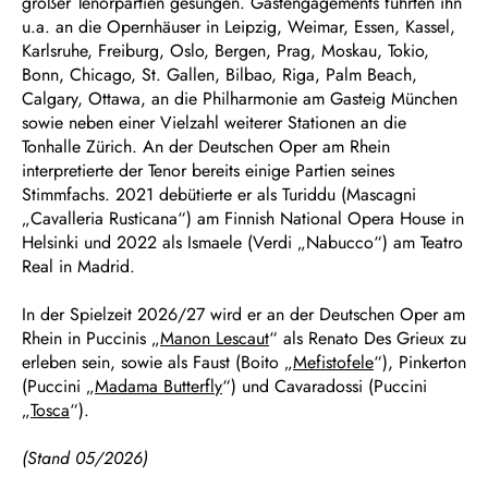
großer Tenorpartien gesungen. Gastengagements führten ihn
u.a. an die Opernhäuser in Leipzig, Weimar, Essen, Kassel,
Karlsruhe, Freiburg, Oslo, Bergen, Prag, Moskau, Tokio,
Bonn, Chicago, St. Gallen, Bilbao, Riga, Palm Beach,
Calgary, Ottawa, an die Philharmonie am Gasteig München
sowie neben einer Vielzahl weiterer Stationen an die
Tonhalle Zürich. An der Deutschen Oper am Rhein
interpretierte der Tenor bereits einige Partien seines
Stimmfachs. 2021 debütierte er als Turiddu (Mascagni
„Cavalleria Rusticana“) am Finnish National Opera House in
Helsinki und 2022 als Ismaele (Verdi „Nabucco“) am Teatro
Real in Madrid.
In der Spielzeit 2026/27 wird er an der Deutschen Oper am
Rhein in Puccinis „
Manon Lescaut
“ als Renato Des Grieux zu
erleben sein, sowie als Faust (Boito „
Mefistofele
“), Pinkerton
(Puccini „
Madama Butterfly
“) und Cavaradossi (Puccini
„
Tosca
“).
(Stand 05/2026)