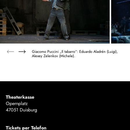
Giacomo Puccini „Il tabarro“: Eduardo Aladrén (Luigi),
Alexey Zelenkov (Michele).
Theaterkasse
Opernplatz
47051 Duisburg
Tickets per Telefon