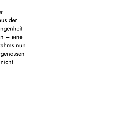
er
aus der
angenheit
en – eine
Brahms nun
tgenossen
 nicht
 zu einem
besten
-
 vor
 und einer
 auch eine