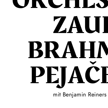
ORCHES
ZAU
BRAHM
PEJAČ
mit Benjamin Reiner