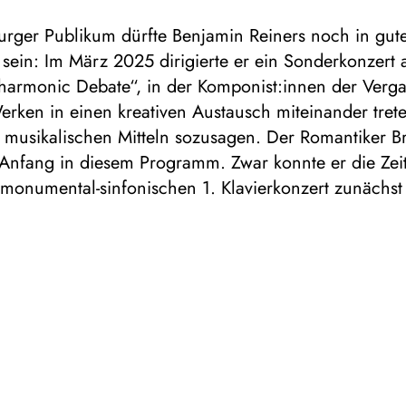
rger Publikum dürfte Benjamin Reiners noch in gut
sein: Im März 2025 dirigierte er ein Sonderkonzert 
lharmonic Debate“, in der Komponist:innen der Verg
erken in einen kreativen Austausch miteinander tret
t musikalischen Mitteln sozusagen. Der Romantiker 
Anfang in diesem Programm. Zwar konnte er die Zei
monumental-sinfonischen 1. Klavierkonzert zunächst
, später jedoch etablierte sich das Werk und wurde
 Erfolg. Bei Gerhard Oppitz ist das Konzert in den 
änden, denn der gilt als einer der führenden Brahms
nnen.
 Dora Pejačević war es genau umgekehrt: Zwei Jahre
 geboren, war die Tochter eines kroatischen Grafen
 Baronin nicht nur eine versierte Pianistin, sondern