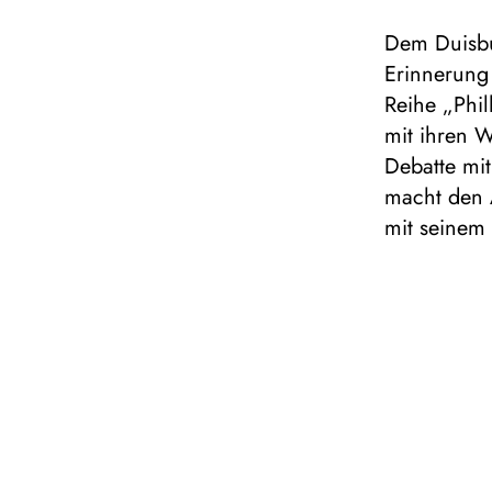
Dem Duisbu
Erinnerung 
Reihe „Phi
mit ihren W
Debatte mi
macht den 
mit seinem 
überzeugen
anhaltenden
Pianisten-H
Interpret:i
Im Fall von
Brahms’ Tod
ungarischen