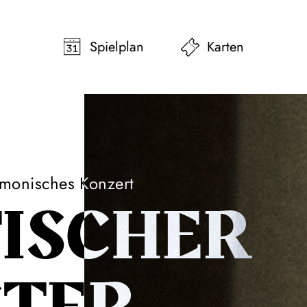
pringen
Zum Footer springen
Spielplan
Karten
rmonisches Konzert
TISCHER