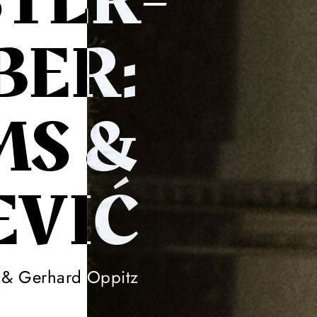
TER­
BER:
S &
EVIĆ
s & Gerhard Oppitz