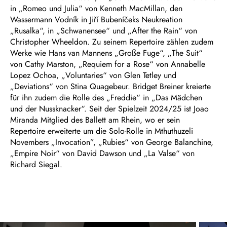
in „Romeo und Julia“ von Kenneth MacMillan, den
Wassermann Vodník in Jiří Bubeníčeks Neukreation
„Rusalka“, in „Schwanensee“ und „After the Rain“ von
Christopher Wheeldon. Zu seinem Repertoire zählen zudem
Werke wie Hans van Mannens „Große Fuge“, „The Suit“
von Cathy Marston, „Requiem for a Rose“ von Annabelle
Lopez Ochoa, „Voluntaries“ von Glen Tetley und
„Deviations“ von Stina Quagebeur. Bridget Breiner kreierte
für ihn zudem die Rolle des „Freddie“ in „Das Mädchen
und der Nussknacker“. Seit der Spielzeit 2024/25 ist Joao
Miranda Mitglied des Ballett am Rhein, wo er sein
Repertoire erweiterte um die Solo-Rolle in Mthuthuzeli
Novembers „Invocation”, „Rubies“ von George Balanchine,
„Empire Noir“ von David Dawson und „La Valse“ von
Richard Siegal.