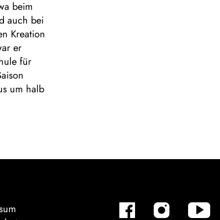
twa beim
d auch bei
en Kreation
war er
hule für
Saison
us um halb
ssum