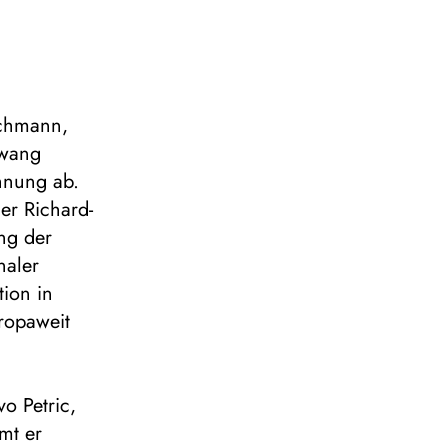
echmann,
kwang
chnung ab.
er Richard-
ng der
naler
ion in
uropaweit
o Petric,
mt er