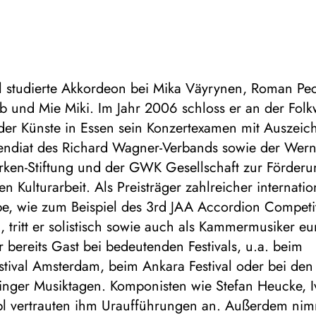
l studierte Akkordeon bei Mika Väyrynen, Roman P
b und Mie Miki. Im Jahr 2006 schloss er an der Fol
 der Künste in Essen sein Konzertexamen mit Auszei
pendiat des Richard Wagner-Verbands sowie der Wern
örken-Stiftung und der GWK Gesellschaft zur Förderu
en Kulturarbeit. Als Preisträger zahlreicher internatio
e, wie zum Beispiel des 3rd JAA Accordion Competit
, tritt er solistisch sowie auch als Kammermusiker e
 bereits Gast bei bedeutenden Festivals, u.a. beim
stival Amsterdam, beim Ankara Festival oder bei den
nger Musiktagen. Komponisten wie Stefan Heucke, Iv
bl vertrauten ihm Uraufführungen an. Außerdem nim