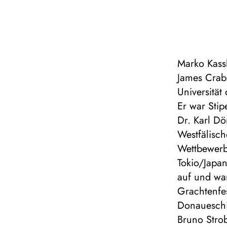
Marko Kass
James Crab
Universität
Er war Sti
Dr. Karl D
Westfälisch
Wettbewerb
Tokio/Japan
auf und war
Grachtenfe
Donaueschi
Bruno Stro