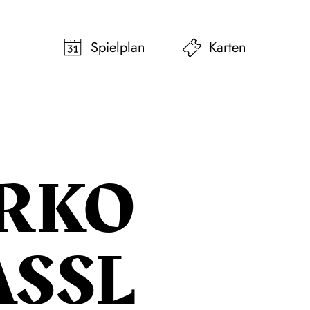
pringen
Zum Footer springen
Spielplan
Karten
RKO
ASSL