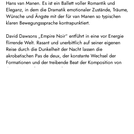
Hans van Manen. Es ist ein Ballett voller Romantik und
Eleganz, in dem die Dramatik emotionaler Zustände, Träume,
Wünsche und Ängste mit der für van Manen so typischen
klaren Bewegungssprache kontrapunktiert.
David Dawsons „Empire Noir“ entführt in eine vor Energie
flirrende Welt. Rasant und unerbittlich auf seiner eigenen
Reise durch die Dunkelheit der Nacht lassen die
akrobatischen Pas de deux, der konstante Wechsel der
Formationen und der treibende Beat der Komposition von
Greg Haines den Atem stocken.
Bridget Breiner lässt in „Biolographie“ geleitet von Sergei
Rachmaninows Klavierkonzert Nr. 2 gleich drei lose
miteinander verbundene Welten entstehen, die sich alle mit
der Frage nach dem, was uns prägt, beschäftigen.
Dauer: ca. 2 ½ Stunden, zwei Pausen