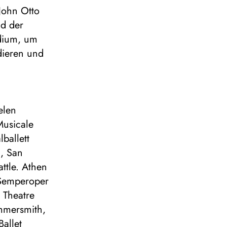
John Otto
d der
ndium, um
dieren und
elen
Musicale
ballett
, San
attle. Athen
. Semperoper
 Theatre
ammersmith,
allet