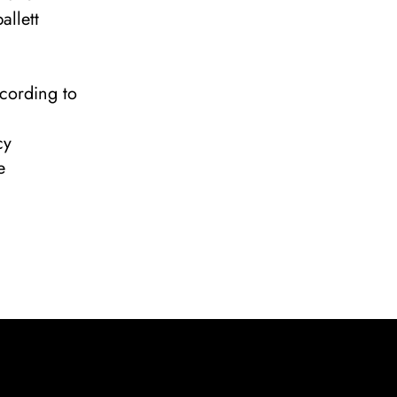
llett
cording to
cy
e