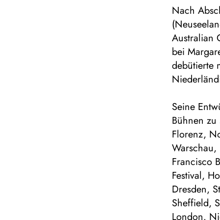
Nach Abschl
(Neuseelan
Australian
bei Margar
debütierte
Niederländ
Seine Entwü
Bühnen zu s
Florenz, No
Warschau, 
Francisco B
Festival, H
Dresden, St
Sheffield, 
London. Ni