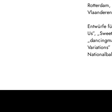
Rotterdam,
Vlaanderen
Entwürfe f
Us”, „Sweet
„dancingma
Variations
Nationalball