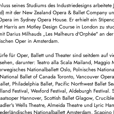
uss seines Studiums des Industriedesigns arbeitete 
d) mit der New Zealand Opera & Ballet Company un
 Opera im Sydney Opera House. Er erhielt ein Stipe
et Harris am Motley Design Course in London zu stu
 mit Darius Milhauds „Les Malheurs d'Orphée" an der
ischen Oper in Amsterdam.
rfe für Oper, Ballett und Theater sind seitdem auf vi
ehen, darunter: Teatro alla Scala Mailand, Maggio 
rwegisches Nationalballett Oslo, Polnisches National
National Ballet of Canada Toronto, Vancouver Opera
allet, Philadelphia Ballet, Pacific Northwest Ballet Se
olland Festival, Wexford Festival, Aldeburgh Festival
aatsoper Hannover, Scottish Ballet Glagow, Crucible
Sadler's Wells Theatre, Almeida Theatre und Lyric H
ederländisches Nationalballett Amsterdam, Scapino B