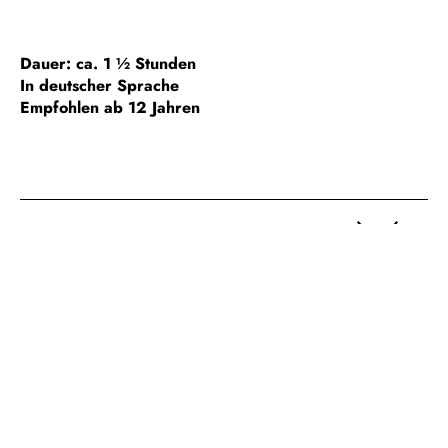
Dauer: ca. 1 ½ Stunden
In deutscher Sprache
Empfohlen ab 12 Jahren
HINWEIS ZUR BARRIEREFREIHEIT
GESONDERTE GRUPPENFÜHRUNGEN
FÜHRUNGEN FÜR SCHULKLASSEN
WICHTIGE HINWEISE /