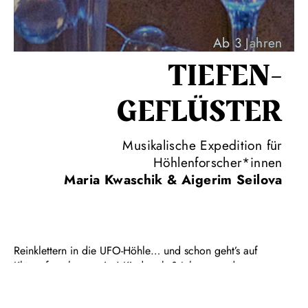
Ab 3 Jahren
TIEFEN­
GEFLÜSTER
Musikalische Expedition für
Höhlenforscher*innen
Maria Kwaschik & Aigerim Seilova
Reinklettern in die UFO-Höhle… und schon geht’s auf
Klängeforschungsreise! Kinder ab 3 Jahren werden zu
Höhlenforscher*innen und machen sich auf die Suche nach
einem geheimnisvollen Funkelstein. Hier klopfen die