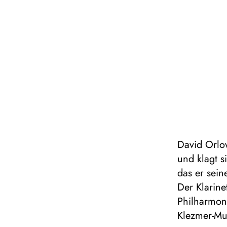
David Orlow
und klagt s
das er seine
Der Klarine
Philharmoni
Klezmer-Mus