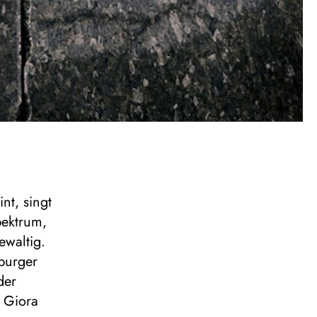
int, singt
pektrum,
ewaltig.
sburger
der
r Giora