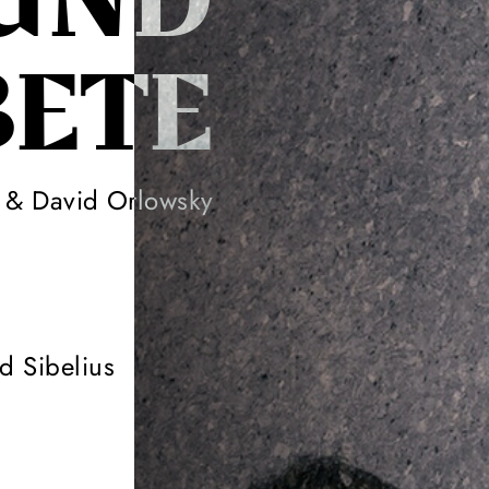
UND
BETE
o & David Orlowsky
d Sibelius