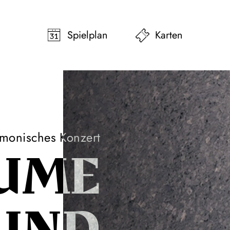
pringen
Zum Footer springen
Spielplan
Karten
rmonisches Konzert
UME