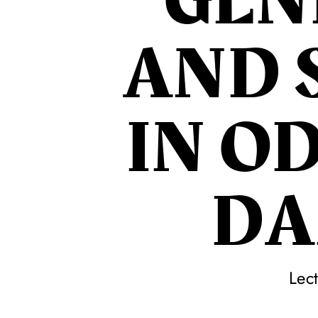
GEN
AND 
IN OD
DA
Lec