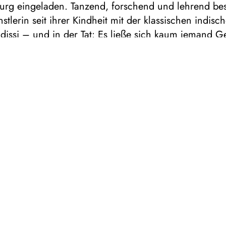
rg eingeladen. Tanzend, forschend und lehrend besc
nstlerin seit ihrer Kindheit mit der klassischen indisc
issi – und in der Tat: Es ließe sich kaum jemand G
en, die Hintergründe dieser jahrtausendealten und ers
 wiederentdeckten Kunst so kenntnisreich zu beleuc
tpathy. In Duisburg führt sie ihr erster Weg ins Lehm
sie Interessierten bei einer Lecture Demonstration E
 Theorie des Odissi gewähren wird. Ein besonderes
ayini Satpathy dabei auf die fließenden Geschlechterro
d für eine Tanzform, bei der weibliche Parts nicht sel
d männliche von Frauen übernommen werden. Bereits
 sich ohnehin schon auf Bijayini Satpathys Festival-A
ut, dürfte nach der Veranstaltung im Lehmbruck Mu
er Gebläsehalle im Landschaftspark Duisburg-Nord 
Begeisterung entgegensehen.