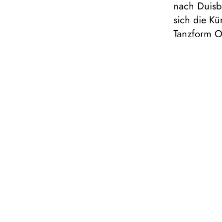
nach Duisbu
sich die Kü
Tanzform Od
dafür find
Jahrhundert
Bijayini Sa
Museum, wo 
Praxis und
richtet Bij
typisch sin
Männern un
gewiss: Wer
2. Mai fre
Abend in d
größerer 