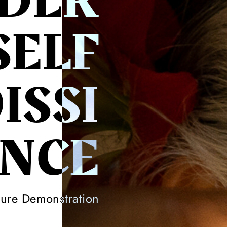
DER
SELF
ISSI
NCE
ture Demonstration