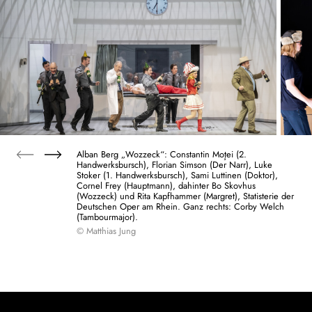
Alban Berg „Wozzeck“: Constantin Moţei (2.
Handwerksbursch), Florian Simson (Der Narr), Luke
Stoker (1. Handwerksbursch), Sami Luttinen (Doktor),
Cornel Frey (Hauptmann), dahinter Bo Skovhus
(Wozzeck) und Rita Kapfhammer (Margret), Statisterie der
Deutschen Oper am Rhein. Ganz rechts: Corby Welch
(Tambourmajor).
© Matthias Jung