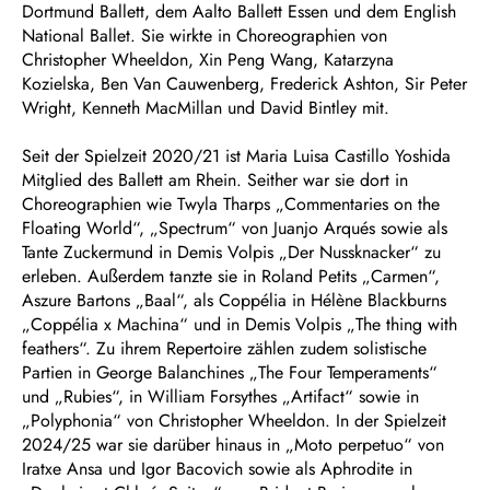
Dortmund Ballett, dem Aalto Ballett Essen und dem English
National Ballet. Sie wirkte in Choreographien von
Christopher Wheeldon, Xin Peng Wang, Katarzyna
Kozielska, Ben Van Cauwenberg, Frederick Ashton, Sir Peter
Wright, Kenneth MacMillan und David Bintley mit.
Seit der Spielzeit 2020/21 ist Maria Luisa Castillo Yoshida
Mitglied des Ballett am Rhein. Seither war sie dort in
Choreographien wie Twyla Tharps „Commentaries on the
Floating World“, „Spectrum“ von Juanjo Arqués sowie als
Tante Zuckermund in Demis Volpis „Der Nussknacker“ zu
erleben. Außerdem tanzte sie in Roland Petits „Carmen“,
Aszure Bartons „Baal“, als Coppélia in Hélène Blackburns
„Coppélia x Machina“ und in Demis Volpis „The thing with
feathers“. Zu ihrem Repertoire zählen zudem solistische
Partien in George Balanchines „The Four Temperaments“
und „Rubies“, in William Forsythes „Artifact“ sowie in
„Polyphonia“ von Christopher Wheeldon. In der Spielzeit
2024/25 war sie darüber hinaus in „Moto perpetuo“ von
Iratxe Ansa und Igor Bacovich sowie als Aphrodite in